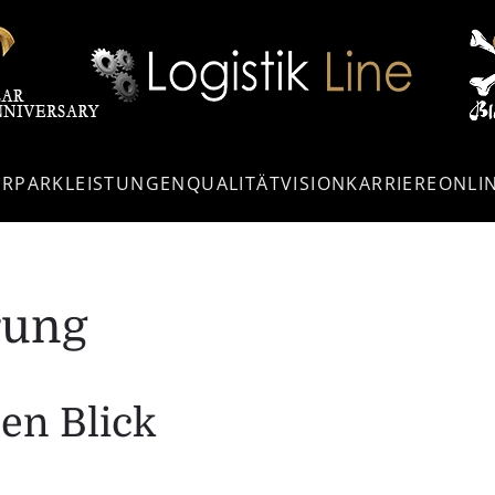
HRPARK
LEISTUNGEN
QUALITÄT
VISION
KARRIERE
ONLI
rung
nen Blick